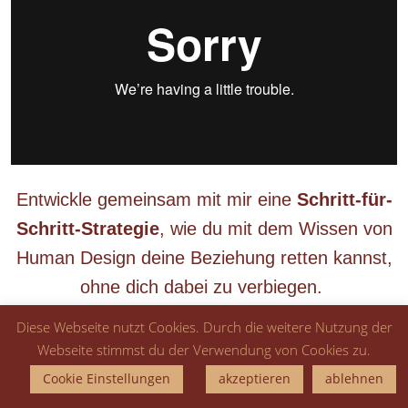
Entwickle gemeinsam mit mir eine
Schritt-für-
Schritt-Strategie
, wie du mit dem Wissen von
Human Design deine Beziehung retten kannst,
ohne dich dabei zu verbiegen.
Diese Webseite nutzt Cookies. Durch die weitere Nutzung der
Webseite stimmst du der Verwendung von Cookies zu.
BUCHE DIR DEIN KOSTENLOSES
GESPRÄCH
Cookie Einstellungen
akzeptieren
ablehnen